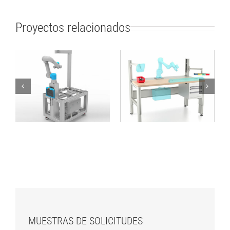
Proyectos relacionados
Estructura móvil
Mesa de trabajo para
ActiNav UR5e de
la integración de
tamaño mediano
cobot
MUESTRAS DE SOLICITUDES