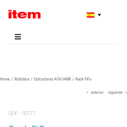
Skip
to
content
Toggle
Navigation
Applications
Shop
Online Tools
Areas of Use
Home
Robótica
Estructuras AGV/AMR
Rack FiFo
Support
About us
anterior
siguiente
LEX - 10177