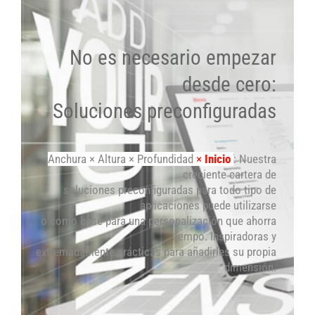
No es necesario empezar
desde cero:
Soluciones preconfiguradas
Anchura × Altura × Profundidad
×
Inicio
: Nuestra
creciente cartera de
soluciones preconfiguradas para todo tipo de
aplicaciones puede utilizarse
o como base para una personalización que ahorra
tiempo. Inspiradoras y
extremadamente prácticas para añadirles su propia
dimensión.