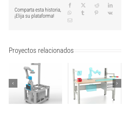
Comparta esta historia,
¡Elija su plataforma!
Proyectos relacionados
Estructura móvil
Mesa de trabajo para
ActiNav UR5e de
la integración de
tamaño mediano
cobot