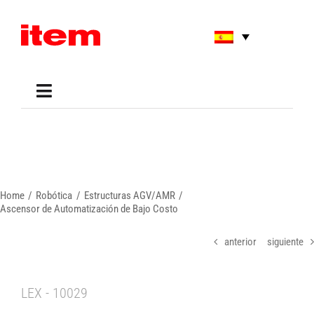
Skip
to
content
Toggle
Navigation
Applications
Shop
Online Tools
Areas of Use
Home
Robótica
Estructuras AGV/AMR
Support
Ascensor de Automatización de Bajo Costo
About us
anterior
siguiente
LEX - 10029