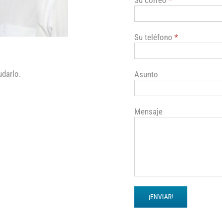
Su correo
*
Su teléfono
*
udarlo.
Asunto
Mensaje
¡ENVIAR!