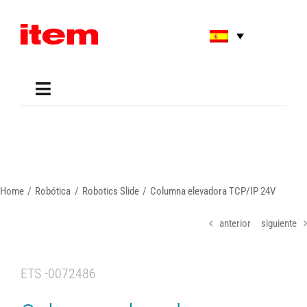
Skip
to
content
Toggle
Navigation
Applications
Shop
Online Tools
Areas of Use
Home
Robótica
Robotics Slide
Columna elevadora TCP/IP 24V
Support
About us
anterior
siguiente
ETS -0072486