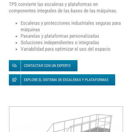
TPS convierte las escaleras y plataformas en
componentes integrales de las bases de las máquinas.
Escaleras y protecciones industriales seguras para
máquinas
Pasarelas y plataformas personalizadas
Soluciones independientes o integradas
Variabilidad para optimizar el uso del espacio
CONTACTAR CON UN EXPERTO
EXPLORE EL SISTEMA DE ESCALERAS Y PLATAFORMAS