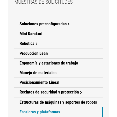
MUESTRAS DE SOLICITUDES
Soluciones preconfiguradas
Mini Karakuri
Robótica
Producción Lean
Ergonomía y estaciones de trabajo
Manejo de materiales
Posicionamiento Lineal
Recintos de seguridad y protección
Estructuras de máquinas y soportes de robots
Escaleras y plataformas