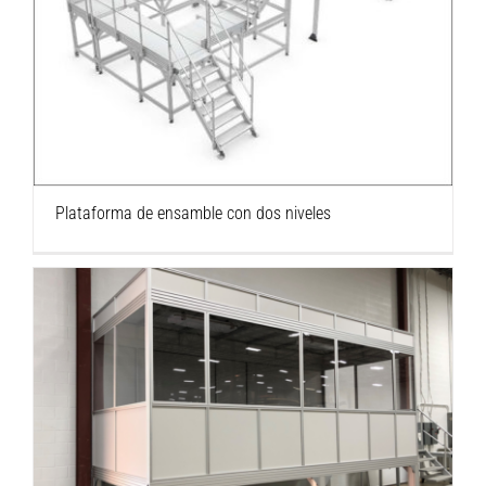
Plataforma de ensamble con dos niveles
Plataforma de ensamble con dos niveles
Gabinete de oficina TPS