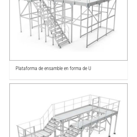
Plataforma de ensamble en forma de U
Plataforma de ensamble en forma de U