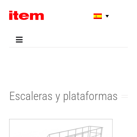
Skip
to
content
Toggle
Navigation
Applications
Shop
Online Tools
Areas of Use
Support
Escaleras y plataformas
About us