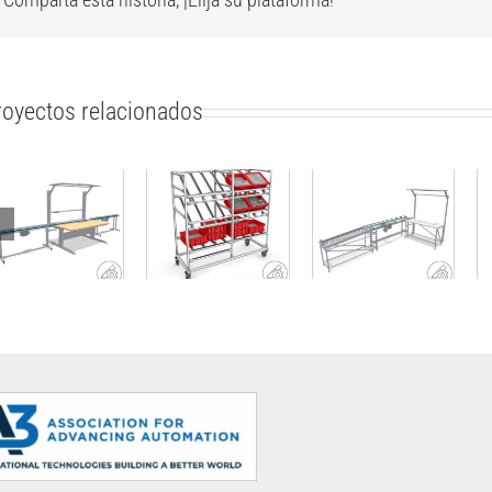
royectos relacionados
Estación de
Banco de
Carro lateral
trabajo con
trabajo con
modular
cinta
cinta
hecho con
transportadora
transportadora
tubos
y almacén
integrada
perfilados
intermedio de
material