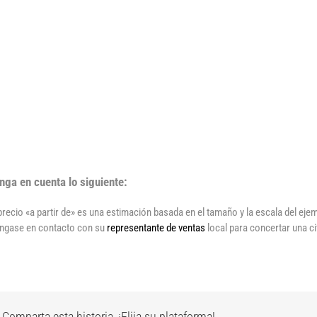
nga en cuenta lo siguiente:
 precio «a partir de» es una estimación basada en el tamaño y la escala del ej
ngase en contacto con su
representante de ventas
local para concertar una ci
Comparta esta historia, ¡Elija su plataforma!