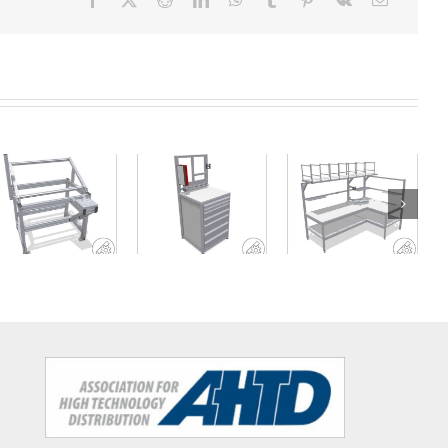
Mesa de
Cajonera con
Mesa en
robot variable
superficie de
forma de L
para
trabajo y
para tareas de
aplicaciones
montante
empaquetado
de recogida