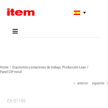
Skip
to
content
Toggle
Navigation
Applications
Shop
Online Tools
Areas of Use
Home
Ergonomía y estaciones de trabajo
Producción Lean
Support
Panel CIP móvil
About us
anterior
siguiente
EX-01195