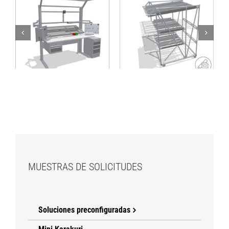
Estación de trabajo
Rack FIFO móvil con
de montaje con
plataformas de
suministro de
trabajo
materiales desde la
parte posterior
MUESTRAS DE SOLICITUDES
Soluciones preconfiguradas