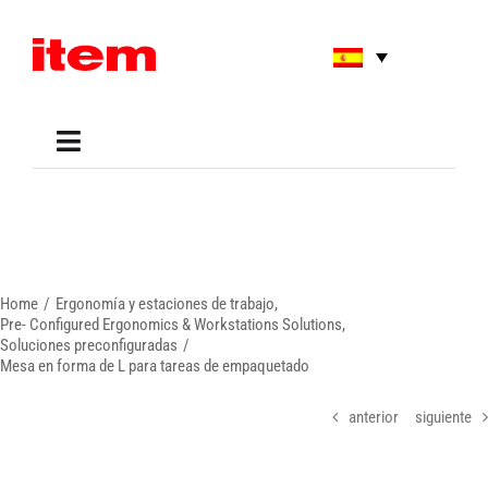
Skip
to
content
Toggle
Navigation
Applications
Shop
Online Tools
Areas of Use
Home
Ergonomía y estaciones de trabajo
Support
Pre- Configured Ergonomics & Workstations Solutions
Soluciones preconfiguradas
About us
Mesa en forma de L para tareas de empaquetado
anterior
siguiente