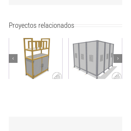
Proyectos relacionados
Estante ligero y
Valla protectora
sostenible con
resistente como
sistema de
solución para las
ordenación
esquinas