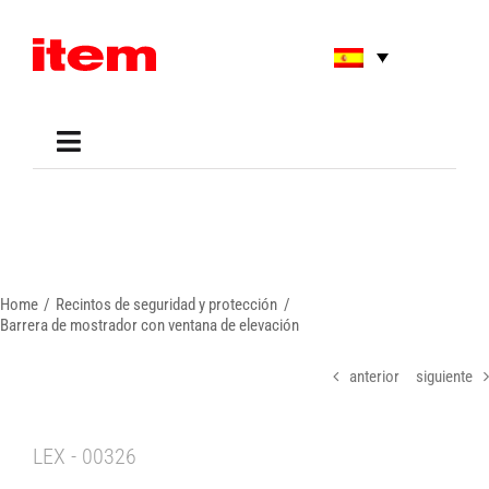
Skip
to
content
Toggle
Navigation
Applications
Shop
Online Tools
Areas of Use
Home
Recintos de seguridad y protección
Support
Barrera de mostrador con ventana de elevación
About us
anterior
siguiente
LEX - 00326