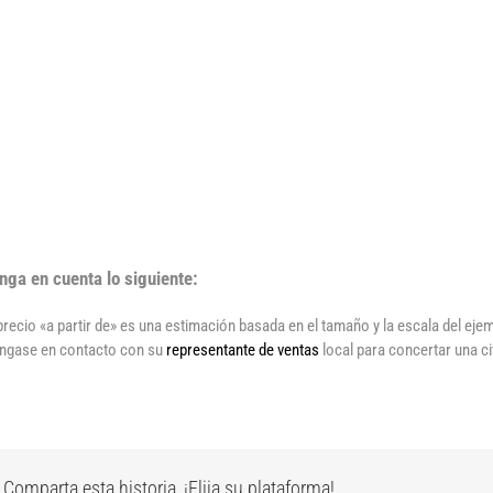
nga en cuenta lo siguiente:
 precio «a partir de» es una estimación basada en el tamaño y la escala del ej
ngase en contacto con su
representante de ventas
local para concertar una ci
Comparta esta historia, ¡Elija su plataforma!