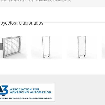
royectos relacionados
Vallas –
Vallas –
Panel de
Módulo
Módulo
cerramiento –
Pequeño –
Pequeño –
Malla
Policarbonato
Malla