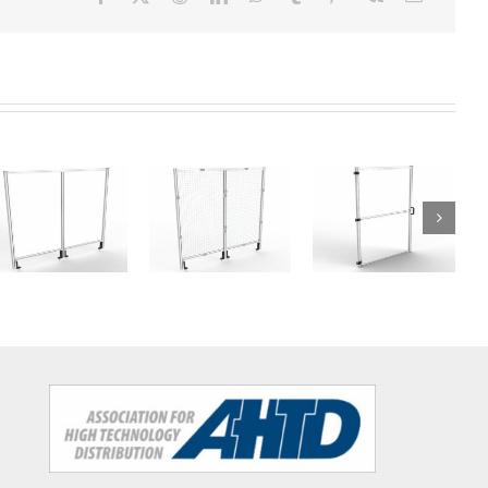
Vallas –
Vallas –
Vallas –
Módulo
Módulo
Módulo
grande –
grande –
Puerta –
Policarbonato
Malla
Policarbonato