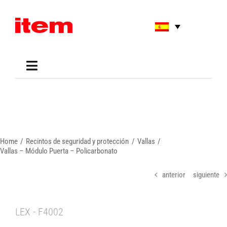
Skip
to
content
Toggle
Navigation
Applications
Shop
Online Tools
Areas of Use
Home
Recintos de seguridad y protección
Vallas
Support
Vallas – Módulo Puerta – Policarbonato
About us
anterior
siguiente
LEX - F4002