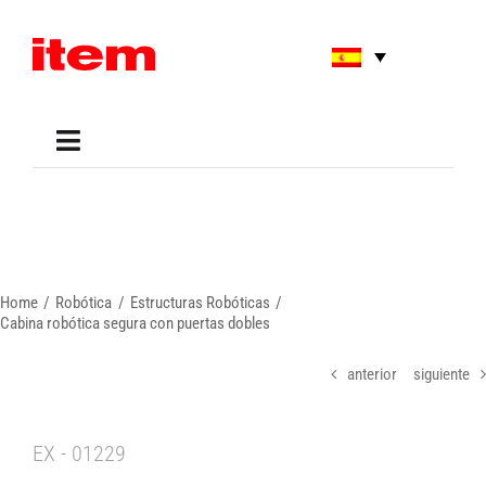
Skip
to
content
Toggle
Navigation
Applications
Shop
Online Tools
Areas of Use
Home
Robótica
Estructuras Robóticas
Support
Cabina robótica segura con puertas dobles
About us
anterior
siguiente
EX - 01229