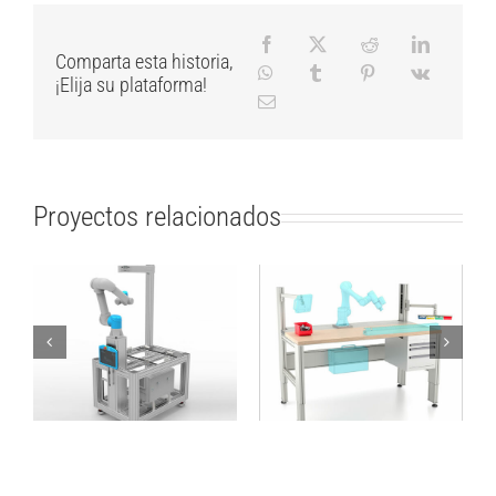
Comparta esta historia,
¡Elija su plataforma!
Proyectos relacionados
Estructura móvil
Mesa de trabajo para
ActiNav UR5e de
la integración de
tamaño mediano
cobot