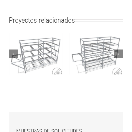
Proyectos relacionados
Rack de producción
Rack para SLC
lean para pequeñas
estándar o cajas de
cargas
cartón
MUESTRAS DE SOLICITUDES