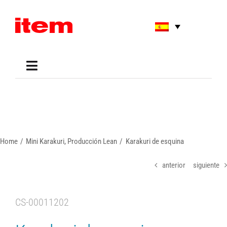
Skip
to
content
Toggle
Navigation
Applications
Shop
Online Tools
Areas of Use
Home
Mini Karakuri
Producción Lean
Karakuri de esquina
Support
About us
anterior
siguiente
CS-00011202