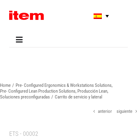
Skip
to
content
Toggle
Navigation
Applications
Shop
Online Tools
Areas of Use
Home
Pre- Configured Ergonomics & Workstations Solutions
Support
Pre- Configured Lean Production Solutions
Producción Lean
Soluciones preconfiguradas
Carrito de servicio y lateral
About us
anterior
siguiente
ETS - 00002