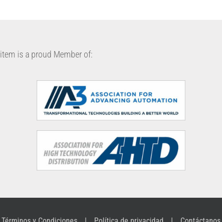
item is a proud Member of:
Términos y Condiciones
Política de privacidad
Contáctanos