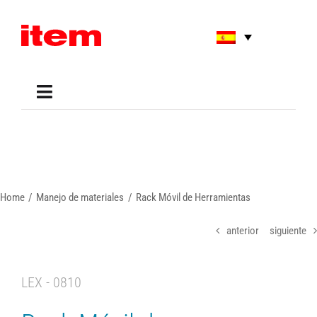
Skip
to
content
Toggle
Navigation
Applications
Shop
Online Tools
Areas of Use
Home
Manejo de materiales
Rack Móvil de Herramientas
Support
About us
anterior
siguiente
LEX - 0810