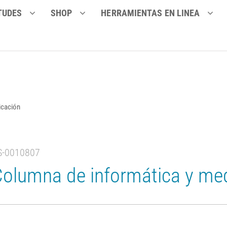
TUDES
SHOP
HERRAMIENTAS EN LINEA
icación
S-0010807
olumna de informática y me