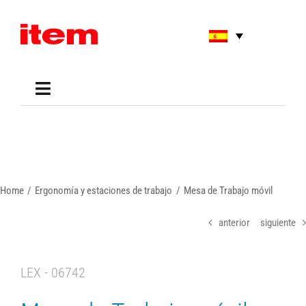
Skip
to
content
Toggle
Navigation
Applications
Shop
Online Tools
Areas of Use
Home
Ergonomía y estaciones de trabajo
Mesa de Trabajo móvil
Support
About us
anterior
siguiente
LEX - 06742