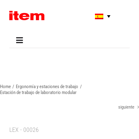
Skip
to
content
Toggle
Navigation
Applications
Shop
Online Tools
Areas of Use
Home
Ergonomía y estaciones de trabajo
Support
Estación de trabajo de laboratorio modular
About us
siguiente
LEX - 00026