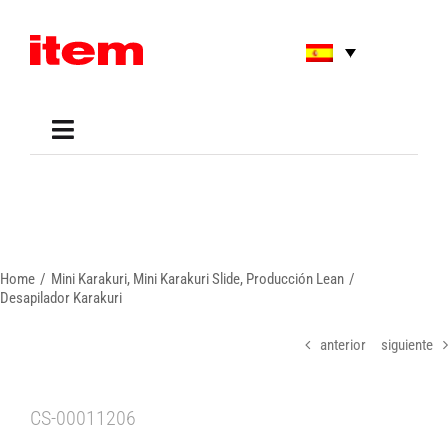
Skip
to
content
Toggle
Navigation
Applications
Shop
Online Tools
Areas of Use
Home
Mini Karakuri
Mini Karakuri Slide
Producción Lean
Support
Desapilador Karakuri
About us
anterior
siguiente
CS-00011206