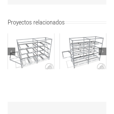
Proyectos relacionados
Rack de producción
Rack para SLC
lean para pequeñas
estándar o cajas de
cargas
cartón