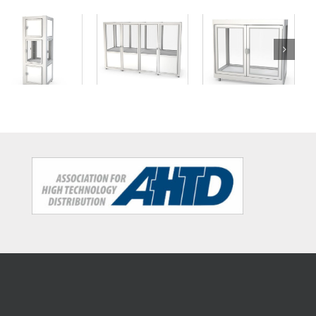
Cabina
Cabina de
compacta
Cabina para
protección
con tres
procesos
con una gran
secciones
interconectados
escotilla
funcionales