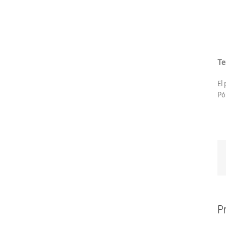
Te
El
Pó
P