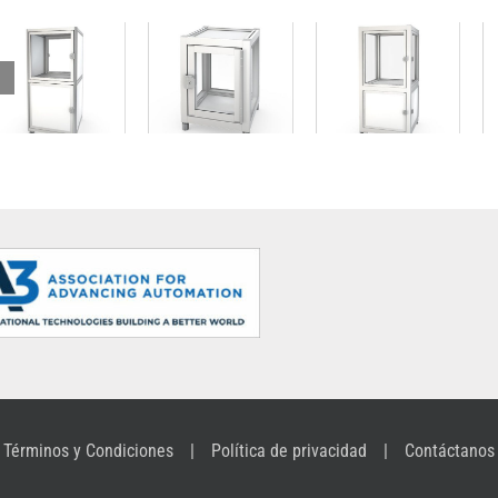
Cabina para
Cabina de
las
Solución de
proceso
aplicaciones
esquina
compacta
más
compacta
con sección
pequeñas
con sección
de suministro
con puerta de
de suministro
separada
acceso
separada
sellada
Términos y Condiciones
Política de privacidad
Contáctanos