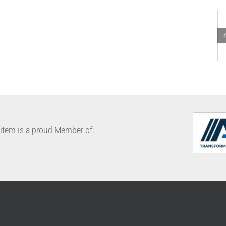
Gabinete para
Base de
impresoras
Guarda E
Máquina
3D
item is a proud Member of: