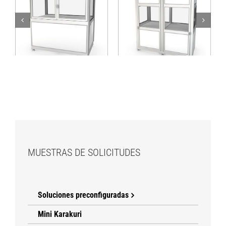
Cabina de máquinas
Cabina de proceso
para aplicaciones
lineal con sección
lineales con tres
de suministro
secciones
separada
funcionales
MUESTRAS DE SOLICITUDES
Soluciones preconfiguradas
Mini Karakuri