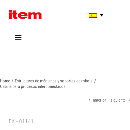
Skip
to
content
Toggle
Navigation
Applications
Shop
Online Tools
Areas of Use
Home
Estructuras de máquinas y soportes de robots
Support
Cabina para procesos interconectados
About us
anterior
siguiente
EX - 01141