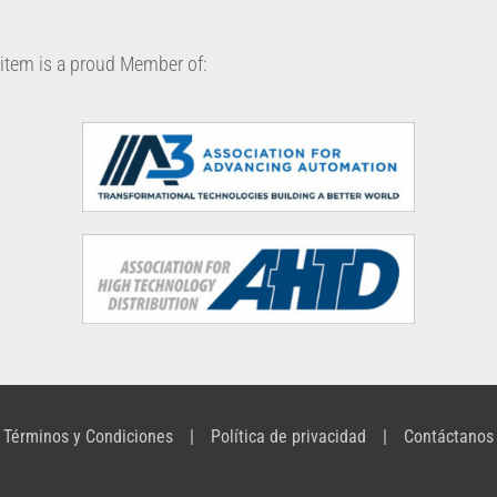
item is a proud Member of:
Términos y Condiciones
Política de privacidad
Contáctanos