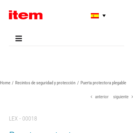
Skip
to
content
Toggle
Navigation
Applications
Shop
Online Tools
Areas of Use
Home
Recintos de seguridad y protección
Puerta protectora plegable
Support
About us
anterior
siguiente
LEX - 00018