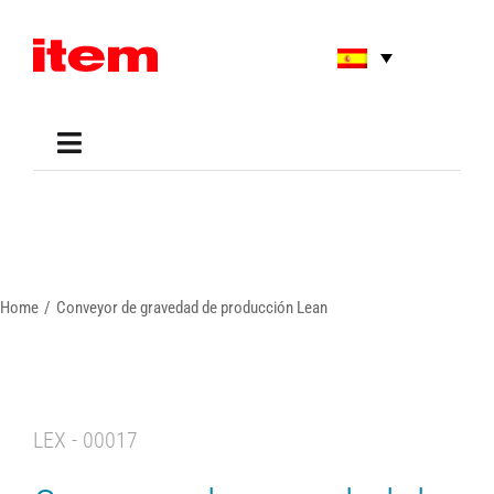
Skip
to
content
Toggle
Navigation
Applications
Shop
Online Tools
Areas of Use
Home
Conveyor de gravedad de producción Lean
Support
About us
LEX - 00017