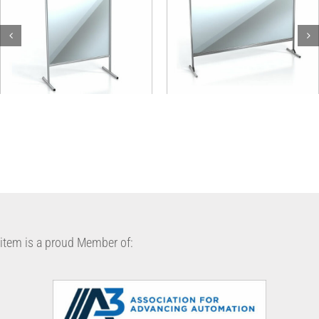
Panel Protector con
Panel Protector con
Placa Transparente
Placa Transparente
item is a proud Member of: