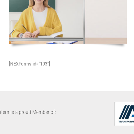
[NEXForms id="103"]
item is a proud Member of: