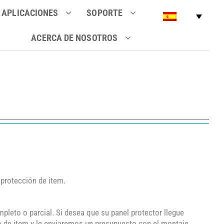
APLICACIONES
SOPORTE
ACERCA DE NOSOTROS
protección de item.
leto o parcial. Si desea que su panel protector llegue
 de item y le enviaremos un presupuesto con el montaje