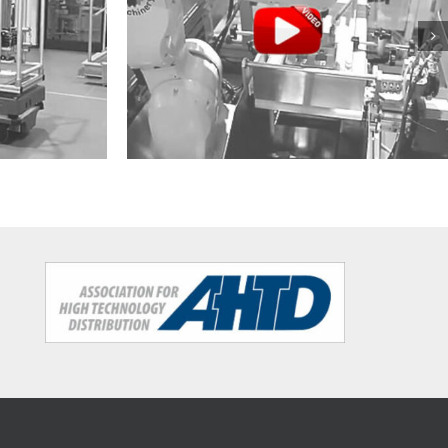
item Eastern Canada Innovates with
ft by item
Robotics