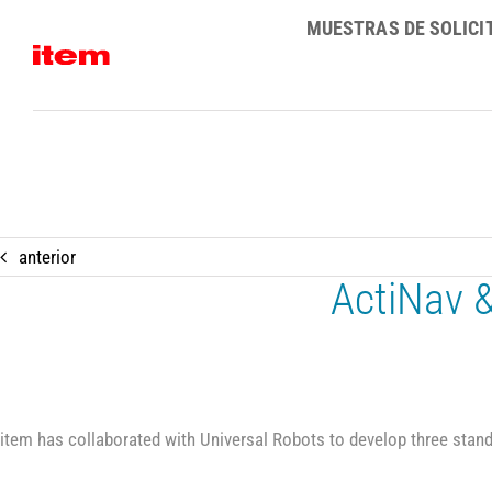
Skip
MUESTRAS DE SOLICI
to
content
anterior
ActiNav &
item has collaborated with Universal Robots to develop three standa