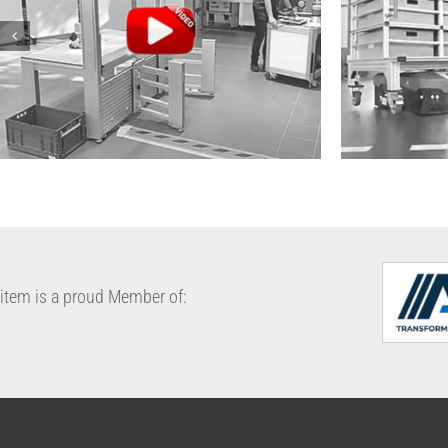
Robotic Collaboration with item
Modern Int
item is a proud Member of: