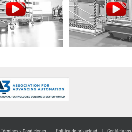
ralogistics: item and Audi
The MiR AMR Karakuri Li
Términos y Condiciones
Política de privacidad
Contáctanos